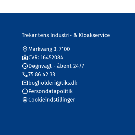
Trekantens Industri- & Kloakservice
Markvang 3, 7100
CVR: 16452084
Døgnvagt - åbent 24/7
75 86 42 33
bogholderi@tiks.dk
Persondatapolitik
Cookieindstillinger