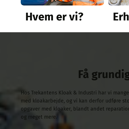
Er
Hvem er vi?
Få grundig
Hos Trekantens Kloak & Industri har vi mange 
med kloakarbejde, og vi kan derfor udføre sto
opgaver med kloaker, blandt andet reparatio
og meget mere.