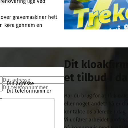
trenovering lige ved
i over gravemaskiner helt
 kan køre gennem en
Dit kloakfirm
et tilbud i d
Din adresse
Dit telefonnummer
Har du brug for at få kloak
eller noget andet? Så er d
kontakte os allerede i dag.
Vi udfører arbejdet profess
på kompromis med kvalitet 