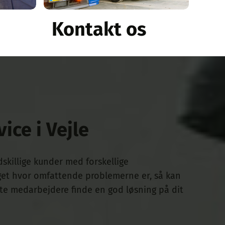
Kontakt os
ice i Vejle
dskillige kunder med forskellige
get hvor omfattende problemerne er, så kan
te medarbejdere finde en god løsning på dit