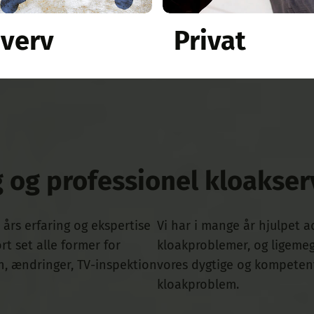
hverv
Privat
 og professionel kloakserv
års erfaring og ekspertise
Vi har i mange år hjulpet a
rt set alle former for
kloakproblemer, og ligeme
n, ændringer, TV-inspektion
vores dygtige og kompeten
kloakproblem.