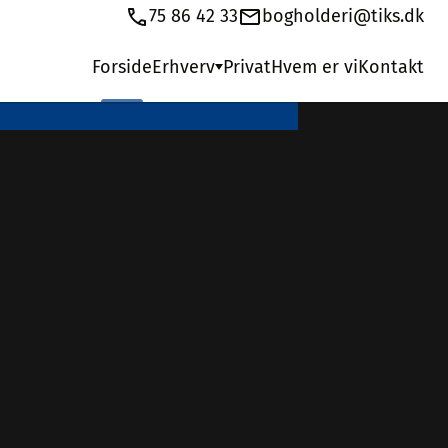
75 86 42 33
bogholderi@tiks.dk
oakservice
Forside
Erhverv
Privat
Hvem er vi
Kontakt