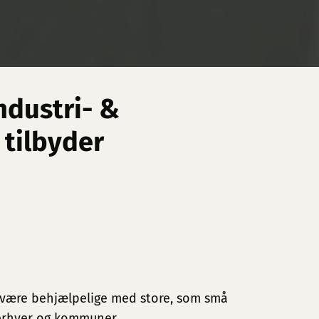
ndustri- &
 tilbyder
være behjælpelige med store, som små
 erhver og kommuner.