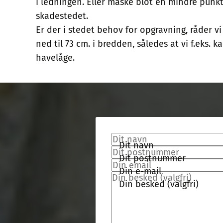
i ledningen. Eller måske blot en mindre punk
skadestedet.
Er der i stedet behov for opgravning, råder v
ned til 73 cm. i bredden, således at vi f.eks.
havelåge.
Dit navn
Dit postnummer
Din e-mail
Din besked (valgfri)