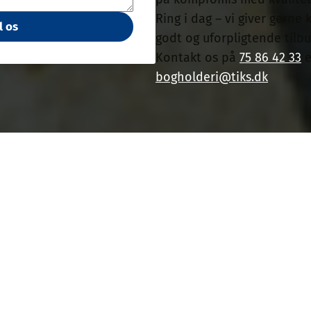
Ring i dag – vi giver gerne
l os
godt og uforpligtende tilb
Kontakt os på
75 86 42 33
e
bogholderi@tiks.dk