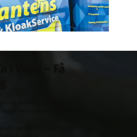
a i Vejle – Få
ag
service, slamsugning, spuling
u meget velkommen til at
ionelt og effektivt, uden at gå
og god service.