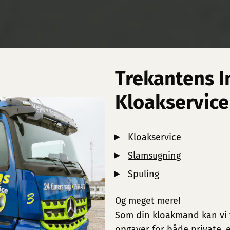
Trekantens I
Kloakservice
Kloakservice
Slamsugning
Spuling
Og meget mere!
Som din kloakmand kan vi 
opgaver for både private,