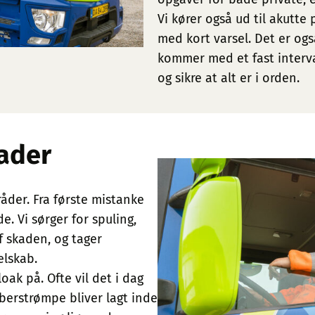
Vi kører også ud til akutte
med kort varsel. Det er også
kommer med et fast interval
og sikre at alt er i orden.
kader
åder. Fra første mistanke
. Vi sørger for spuling,
 skaden, og tager
elskab.
oak på. Ofte vil det i dag
iberstrømpe bliver lagt inde