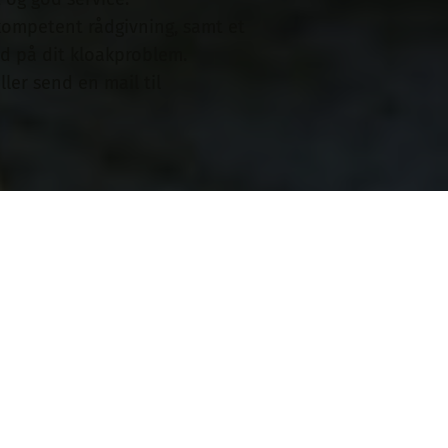
 kompetent rådgivning, samt et
ud på dit kloakproblem.
ller send en mail til