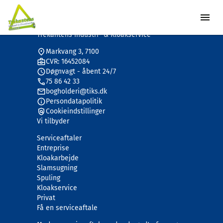
Trekantens Industri- & Kloakservice
Markvang 3, 7100
CVR: 16452084
Døgnvagt - åbent 24/7
75 86 42 33
bogholderi@tiks.dk
Persondatapolitik
Cookieindstillinger
Vi tilbyder
Serviceaftaler
Entreprise
Kloakarbejde
Slamsugning
Spuling
Kloakservice
Privat
Få en serviceaftale