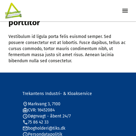
Curabitur blandit tempus
porttitor
Vestibulum id ligula porta felis euismod semper. Sed
posuere consectetur est at lobortis. Fusce dapibus, tellus ac
cursus commodo, tortor mauris condimentum nibh, ut
fermentum massa justo sit amet risus. Aenean lacinia
bibendum nulla sed consectetur.
Trekantens Industri- & Kloakservice
Markvang 3, 7100
CVR: 16452084
Døgnvagt - åbent 24/7
75 86 42 33
bogholderi@tiks.dk
Persondatapolitik